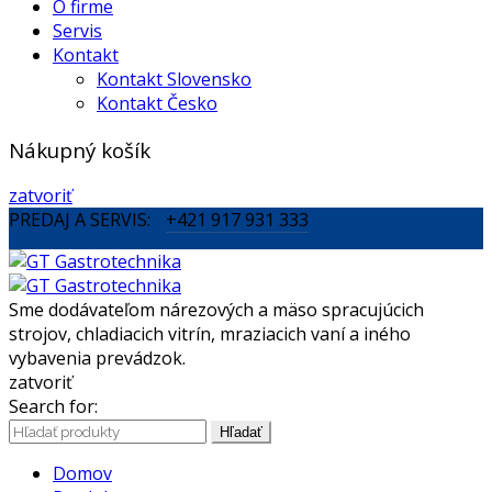
O firme
Servis
Kontakt
Kontakt Slovensko
Kontakt Česko
Nákupný košík
zatvoriť
PREDAJ A SERVIS:
+421 917 931 333
Sme dodávateľom nárezových a mäso spracujúcich
strojov, chladiacich vitrín, mraziacich vaní a iného
vybavenia prevádzok.
zatvoriť
Search for:
Hľadať
Domov