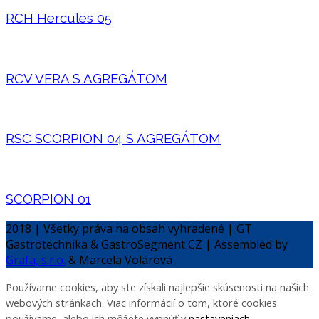
RCH Hercules 05
RCV VERA S AGREGÁTOM
RSC SCORPION 04 S AGREGÁTOM
SCORPION 01
2018 | Všetky práva na obsah vyhradené | GT
Gastrotechnika & GastroSegment CZ | Assembled by
Grafa, s.r.o.
& Marcela Volárová
Používame cookies, aby ste získali najlepšie skúsenosti na našich
webových stránkach. Viac informácií o tom, ktoré cookies
používame, alebo ich môžete vypnúť v
nastaveniach
.