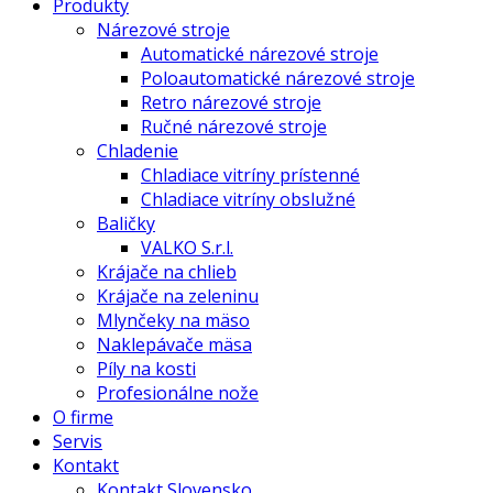
Produkty
Nárezové stroje
Automatické nárezové stroje
Poloautomatické nárezové stroje
Retro nárezové stroje
Ručné nárezové stroje
Chladenie
Chladiace vitríny prístenné
Chladiace vitríny obslužné
Baličky
VALKO S.r.l.
Krájače na chlieb
Krájače na zeleninu
Mlynčeky na mäso
Naklepávače mäsa
Píly na kosti
Profesionálne nože
O firme
Servis
Kontakt
Kontakt Slovensko