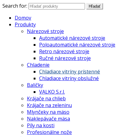
Search for:
Hľadať
Domov
Produkty
Nárezové stroje
Automatické nárezové stroje
Poloautomatické nárezové stroje
Retro nárezové stroje
Ručné nárezové stroje
Chladenie
Chladiace vitríny prístenné
Chladiace vitríny obslužné
Baličky
VALKO S.r.l.
Krájače na chlieb
Krájače na zeleninu
Mlynčeky na mäso
Naklepávače mäsa
Píly na kosti
Profesionálne nože