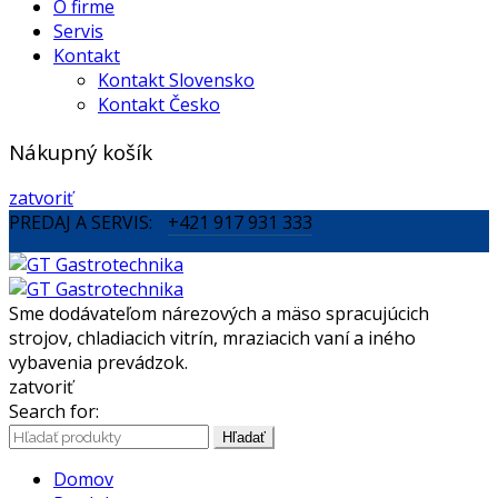
O firme
Servis
Kontakt
Kontakt Slovensko
Kontakt Česko
Nákupný košík
zatvoriť
PREDAJ A SERVIS:
+421 917 931 333
Sme dodávateľom nárezových a mäso spracujúcich
strojov, chladiacich vitrín, mraziacich vaní a iného
vybavenia prevádzok.
zatvoriť
Search for:
Hľadať
Domov