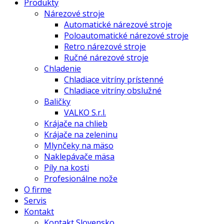
Produkty
Nárezové stroje
Automatické nárezové stroje
Poloautomatické nárezové stroje
Retro nárezové stroje
Ručné nárezové stroje
Chladenie
Chladiace vitríny prístenné
Chladiace vitríny obslužné
Baličky
VALKO S.r.l.
Krájače na chlieb
Krájače na zeleninu
Mlynčeky na mäso
Naklepávače mäsa
Píly na kosti
Profesionálne nože
O firme
Servis
Kontakt
Kontakt Slovensko