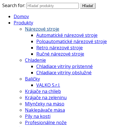
Search for:
Hľadať
Domov
Produkty
Nárezové stroje
Automatické nárezové stroje
Poloautomatické nárezové stroje
Retro nárezové stroje
Ručné nárezové stroje
Chladenie
Chladiace vitríny prístenné
Chladiace vitríny obslužné
Baličky
VALKO S.r.l.
Krájače na chlieb
Krájače na zeleninu
Mlynčeky na mäso
Naklepávače mäsa
Píly na kosti
Profesionálne nože