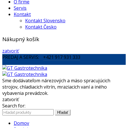
O firme
Servis
Kontakt
Kontakt Slovensko
Kontakt Česko
Nákupný košík
zatvoriť
PREDAJ A SERVIS:
+421 917 931 333
Sme dodávateľom nárezových a mäso spracujúcich
strojov, chladiacich vitrín, mraziacich vaní a iného
vybavenia prevádzok.
zatvoriť
Search for:
Hľadať
Domov