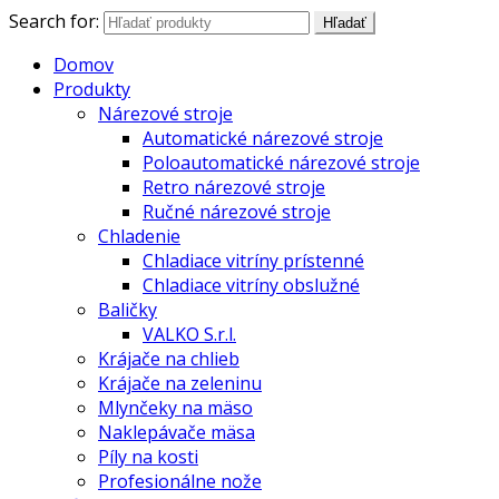
Search for:
Hľadať
Domov
Produkty
Nárezové stroje
Automatické nárezové stroje
Poloautomatické nárezové stroje
Retro nárezové stroje
Ručné nárezové stroje
Chladenie
Chladiace vitríny prístenné
Chladiace vitríny obslužné
Baličky
VALKO S.r.l.
Krájače na chlieb
Krájače na zeleninu
Mlynčeky na mäso
Naklepávače mäsa
Píly na kosti
Profesionálne nože