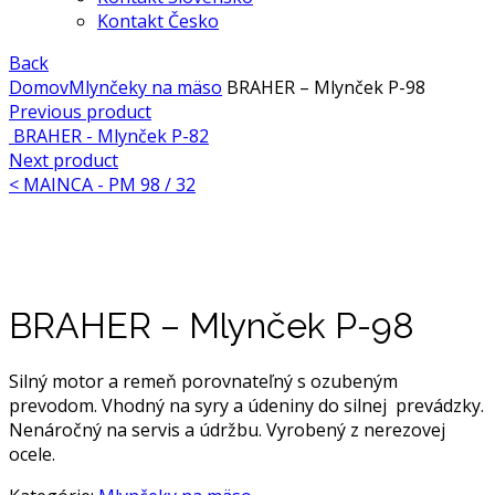
Kontakt Česko
Back
Domov
Mlynčeky na mäso
BRAHER – Mlynček P-98
Previous product
BRAHER - Mlynček P-82
Next product
<
MAINCA - PM 98 / 32
Click to enlarge
BRAHER – Mlynček P-98
Silný motor a remeň porovnateľný s ozubeným
prevodom. Vhodný na syry a údeniny do silnej prevádzky.
Nenáročný na servis a údržbu. Vyrobený z nerezovej
ocele.