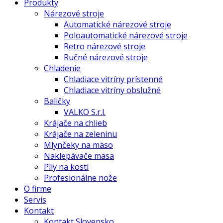
Produkty
Nárezové stroje
Automatické nárezové stroje
Poloautomatické nárezové stroje
Retro nárezové stroje
Ručné nárezové stroje
Chladenie
Chladiace vitríny prístenné
Chladiace vitríny obslužné
Baličky
VALKO S.r.l.
Krájače na chlieb
Krájače na zeleninu
Mlynčeky na mäso
Naklepávače mäsa
Píly na kosti
Profesionálne nože
O firme
Servis
Kontakt
Kontakt Slovensko