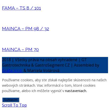
FAMA – TS 8 / 101
MAINCA – PM 98 / 32
MAINCA – PM 70
2018 | Všetky práva na obsah vyhradené | GT
Gastrotechnika & GastroSegment CZ | Assembled by
Grafa, s.r.o.
& Marcela Volárová
Používame cookies, aby ste získali najlepšie skúsenosti na našich
webových stránkach. Viac informácií o tom, ktoré cookies
používame, alebo ich môžete vypnúť v
nastaveniach
.
Súhlasím
Scroll To Top