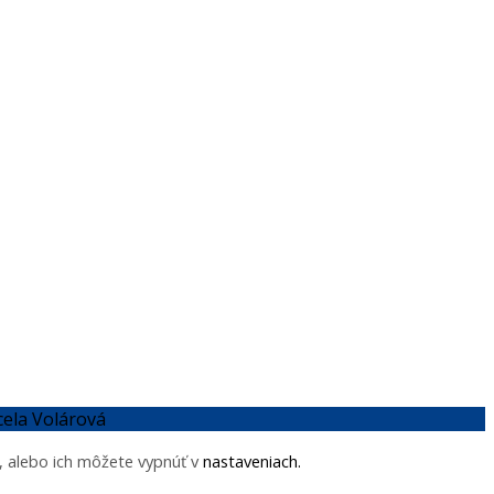
ela Volárová
e, alebo ich môžete vypnúť v
nastaveniach
.