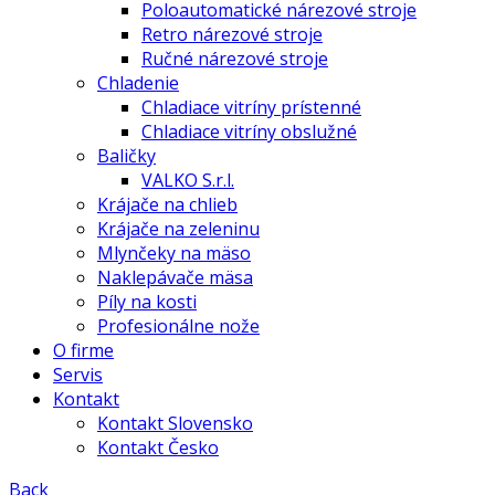
Poloautomatické nárezové stroje
Retro nárezové stroje
Ručné nárezové stroje
Chladenie
Chladiace vitríny prístenné
Chladiace vitríny obslužné
Baličky
VALKO S.r.l.
Krájače na chlieb
Krájače na zeleninu
Mlynčeky na mäso
Naklepávače mäsa
Píly na kosti
Profesionálne nože
O firme
Servis
Kontakt
Kontakt Slovensko
Kontakt Česko
Back