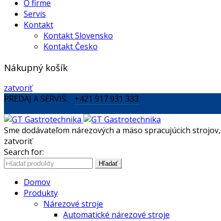
O firme
Servis
Kontakt
Kontakt Slovensko
Kontakt Česko
Nákupný košík
zatvoriť
PREDAJ A SERVIS:
+421 917 931 333
Sme dodávateľom nárezových a mäso spracujúcich strojov, c
zatvoriť
Search for:
Hľadať
Domov
Produkty
Nárezové stroje
Automatické nárezové stroje