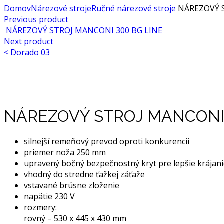
Domov
Nárezové stroje
Ručné nárezové stroje
NÁREZOVÝ S
Previous product
NÁREZOVÝ STROJ MANCONI 300 BG LINE
Next product
<
Dorado 03
Click to enlarge
NÁREZOVÝ STROJ MANCONI 
silnejší remeňový prevod oproti konkurencii
priemer noža 250 mm
upravený bočný bezpečnostný kryt pre lepšie krájan
vhodný do stredne ťažkej záťaže
vstavané brúsne zloženie
napätie 230 V
rozmery:
rovný – 530 x 445 x 430 mm