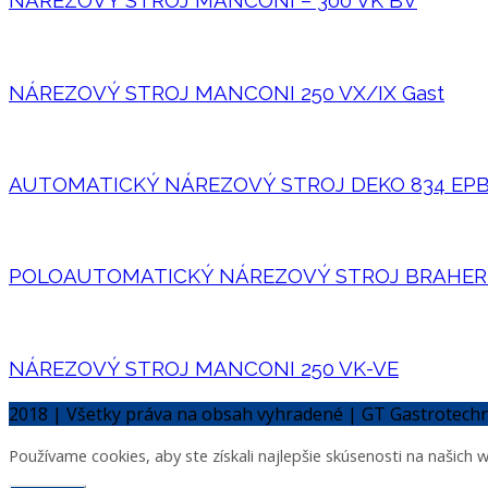
NÁREZOVÝ STROJ MANCONI – 300 VK BV
NÁREZOVÝ STROJ MANCONI 250 VX/IX Gast
AUTOMATICKÝ NÁREZOVÝ STROJ DEKO 834 EP
POLOAUTOMATICKÝ NÁREZOVÝ STROJ BRAHER 
NÁREZOVÝ STROJ MANCONI 250 VK-VE
2018 | Všetky práva na obsah vyhradené | GT Gastrotec
Používame cookies, aby ste získali najlepšie skúsenosti na našich