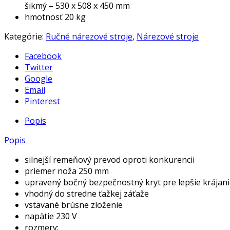
šikmý – 530 x 508 x 450 mm
hmotnosť 20 kg
Kategórie:
Ručné nárezové stroje
,
Nárezové stroje
Facebook
Twitter
Google
Email
Pinterest
Popis
Popis
silnejší remeňový prevod oproti konkurencii
priemer noža 250 mm
upravený bočný bezpečnostný kryt pre lepšie krájan
vhodný do stredne ťažkej záťaže
vstavané brúsne zloženie
napätie 230 V
rozmery: