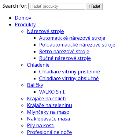
Search for:
Hľadať
Domov
Produkty
Nárezové stroje
Automatické nárezové stroje
Poloautomatické nárezové stroje
Retro nárezové stroje
Ručné nárezové stroje
Chladenie
Chladiace vitríny prístenné
Chladiace vitríny obslužné
Baličky
VALKO S.r.l.
Krájače na chlieb
Krájače na zeleninu
Mlynčeky na mäso
Naklepávače mäsa
Píly na kosti
Profesionálne nože