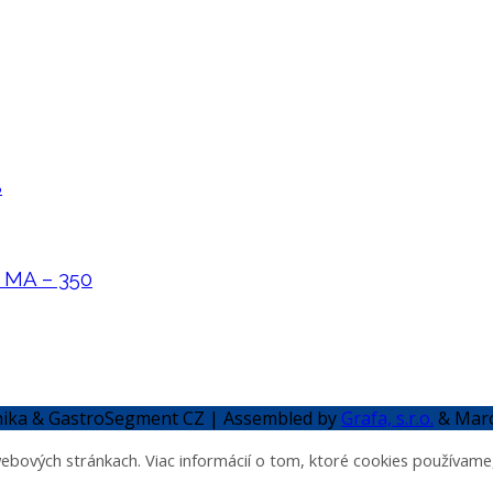
B
MA – 350
hnika & GastroSegment CZ | Assembled by
Grafa, s.r.o.
& Marc
 webových stránkach. Viac informácií o tom, ktoré cookies používam